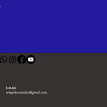
.
E-MAIL
artepitturastudio@gmail.com