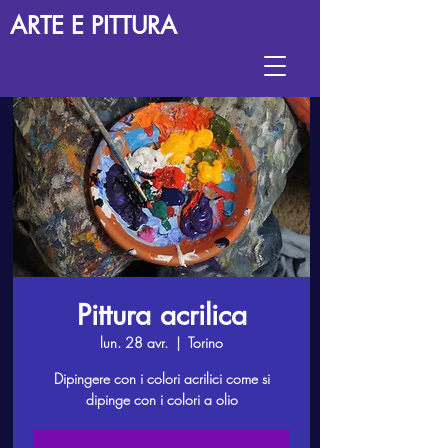
ARTE E PITTURA
Pittura acrilica
lun. 28 avr.
  |  
Torino
Dipingere con i colori acrilici come si
dipinge con i colori a olio