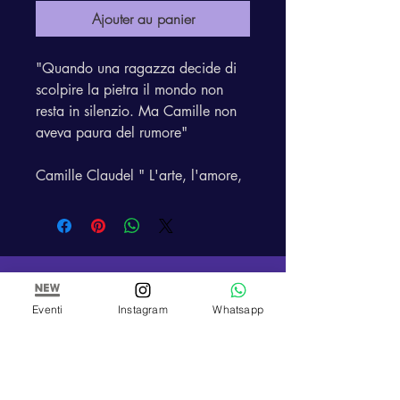
Ajouter au panier
"Quando una ragazza decide di
scolpire la pietra il mondo non
resta in silenzio. Ma Camille non
aveva paura del rumore"
Camille Claudel " L'arte, l'amore,
la follia "narrata in 5 episodi
ARTE E PITTURA
Eventi
Instagram
Whatsapp
Atelier et école de peinture de Paola Panero
Numéro de TVA
01447580083
Corso Re Umberto,
17 - 10121
, Turin (TO)